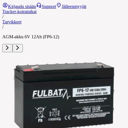
Kirjaudu sisään
Support
Jälleenmyyjät
Tracker-koiratutkat
/
Tarvikkeet
/
AGM-akku 6V 12Ah (FP6-12)