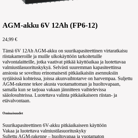
AGM-akku 6V 12Ah (FP6-12)
24,99 €
Tämä 6V 12Ah AGM-akku on suurikapasiteettinen virtaratkaisu
riistakameroille ja muille ulkokäyttöön tarkoitetuille
valvontalaitteille, jotka vaativat pitkää käyttöaikaa ja luotettavaa
valmiustilasuorituskykyä. Selvästi suuremman kapasiteettinsa
ansiosta se soveltuu erinomaisesti pitkäaikaisiin asennuksiin
syrjäisissä kohteissa, joissa akunvaihtotarve on harvempaa. Suljettu
AGM-rakenne tekee akusta vuotamattoman ja huoltovapaan,
samalla kun se tarjoaa vakaan jännitteen vaihtelevissa
sääolosuhteissa.
Luotettava valinta pitkäaikaiseen riistan- ja
etävalvontaan.
Ominaisuudet
Suurikapasiteettinen 6V-akku pitkäaikaiseen käyttöön
Vakaa ja luotettava valmiustilasuorituskyky
Suljettu AGM-rakenne – huoltovapaa ja vuotamaton