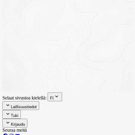
Selaat sivustoa kielellä:
FI
Laillisuustiedot
Tuki
Kirjaudu
Seuraa meitä