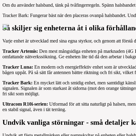
Om du använder halsband, tänk på tvåfingerregeln. Spänn halsbandet så
Tracker Bark: Fungerar bäst när den placeras ovanpå halsbandet. Undvi
Så skiljer sig enheterna åt i olika förhålla
Varje enhet är utvecklad med sina egna styrkor, och genom att förstå d
Tracker Artemis:
Den mest mångsidiga enheten på marknaden (4G IoT,
omfattande nätverkssökning. Ge enheten lite tid då den arbetar i bakg
Tracker Luna:
En modern och energieffektiv enhet som är utvecklad f
bågen uppåt. På så sätt får antennen bättre riktning och fri sikt, vilk
Tracker Bark:
En mycket lätt och smidig enhet, men samtidigt känslig
signalen. Signalen är som starkast åt sidorna (mot den orange tätningen
fri sikt som möjligt.
Ultracom R10i-serien:
Utformad för att sitta naturligt på halsen, me
en stabil signal, även i tät terräng.
Undvik vanliga störningar - små detaljer k
Undvik att fästa metallmärken eller namnskyltar på enheten eller hals