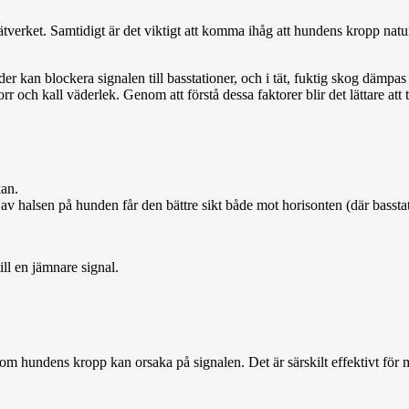
ätverket. Samtidigt är det viktigt att komma ihåg att hundens kropp natur
r kan blockera signalen till basstationer, och i tät, fuktig skog dämpas
rr och kall väderlek. Genom att förstå dessa faktorer blir det lättare att
kan.
 halsen på hunden får den bättre sikt både mot horisonten (där basstati
ill en jämnare signal.
om hundens kropp kan orsaka på signalen. Det är särskilt effektivt för m