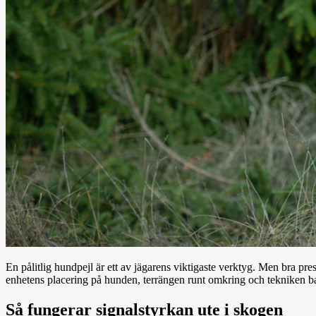
En pålitlig hundpejl är ett av jägarens viktigaste verktyg. Men bra pr
enhetens placering på hunden, terrängen runt omkring och tekniken ba
Så fungerar signalstyrkan ute i skogen