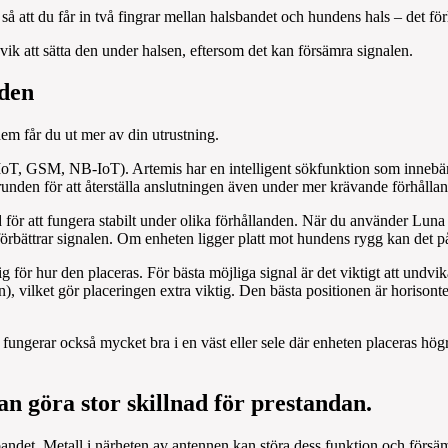
 att du får in två fingrar mellan halsbandet och hundens hals – det för
k att sätta den under halsen, eftersom det kan försämra signalen.
nden
em får du ut mer av din utrustning.
 GSM, NB-IoT). Artemis har en intelligent sökfunktion som innebär at
runden för att återställa anslutningen även under mer krävande förhålla
ör att fungera stabilt under olika förhållanden. När du använder Luna t
et förbättrar signalen. Om enheten ligger platt mot hundens rygg kan det
 för hur den placeras. För bästa möjliga signal är det viktigt att undvi
), vilket gör placeringen extra viktig. Den bästa positionen är horisonte
n fungerar också mycket bra i en väst eller sele där enheten placeras hö
an göra stor skillnad för prestandan.
bandet. Metall i närheten av antennen kan störa dess funktion och försäm