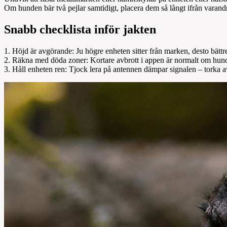
Om hunden bär två pejlar samtidigt, placera dem så långt ifrån varandra
Snabb checklista inför jakten
1. Höjd är avgörande: Ju högre enheten sitter från marken, desto bättr
2. Räkna med döda zoner: Kortare avbrott i appen är normalt om hunden
3. Håll enheten ren: Tjock lera på antennen dämpar signalen – torka av