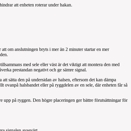
hindrar att enheten roterar under hakan.
t om anslutningen bryts i mer än 2 minuter startar en mer
nden.
illsammans med sele eller väst är det viktigt att montera den med
 påverka prestandan negativt och ge sämre signal.
ka att sätta den på undersidan av halsen, eftersom det kan dämpa
llt ovanpå halsbandet eller på ryggdelen av en sele, där enheten får så
gre upp på ryggen. Den högre placeringen ger bättre förutsättningar för
ra signalen avsevärt.