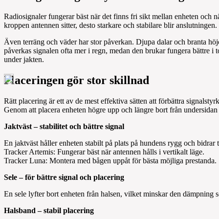
Radiosignaler fungerar bäst när det finns fri sikt mellan enheten och n
kroppen antennen sitter, desto starkare och stabilare blir anslutningen.
Även terräng och väder har stor påverkan. Djupa dalar och branta höjde
påverkas signalen ofta mer i regn, medan den brukar fungera bättre i to
under jakten.
Placeringen gör stor skillnad
Rätt placering är ett av de mest effektiva sätten att förbättra signalstyr
Genom att placera enheten högre upp och längre bort från undersidan av
Jaktväst – stabilitet och bättre signal
En jaktväst håller enheten stabilt på plats på hundens rygg och bidrar t
Tracker Artemis: Fungerar bäst när antennen hålls i vertikalt läge.
Tracker Luna: Montera med bågen uppåt för bästa möjliga prestanda.
Sele – för bättre signal och placering
En sele lyfter bort enheten från halsen, vilket minskar den dämpning s
Halsband – stabil placering