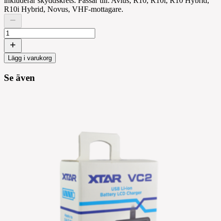
inkluderar skyddskrets. Passar till: Avius, R10, R10i, R10 Hybrid,
R10i Hybrid, Novus, VHF-mottagare.
Lägg i varukorg
Se även