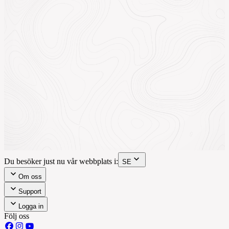
Du besöker just nu vår webbplats i:
SE
Om oss
Support
Logga in
Följ oss