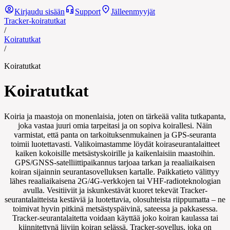
Kirjaudu sisään
Support
Jälleenmyyjät
Tracker-koiratutkat
/
Koiratutkat
/
Koiratutkat
Koiratutkat
Koiria ja maastoja on monenlaisia, joten on tärkeää valita tutkapanta,
joka vastaa juuri omia tarpeitasi ja on sopiva koirallesi. Näin
varmistat, että panta on tarkoituksenmukainen ja GPS-seuranta
toimii luotettavasti. Valikoimastamme löydät koiraseurantalaitteet
kaiken kokoisille metsästyskoirille ja kaikenlaisiin maastoihin.
GPS/GNSS-satelliittipaikannus tarjoaa tarkan ja reaaliaikaisen
koiran sijainnin seurantasovelluksen kartalle. Paikkatieto välittyy
lähes reaaliaikaisena 2G/4G-verkkojen tai VHF-radioteknologian
avulla. Vesitiiviit ja iskunkestävät kuoret tekevät Tracker-
seurantalaitteista kestäviä ja luotettavia, olosuhteista riippumatta – ne
toimivat hyvin pitkinä metsästyspäivinä, sateessa ja pakkasessa.
Tracker-seurantalaitetta voidaan käyttää joko koiran kaulassa tai
kiinnitettynä liiviin koiran selässä. Tracker-sovellus, joka on