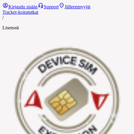
Kirjaudu sisään
Support
Jälleenmyyjät
Tracker-koiratutkat
/
Lisenssit