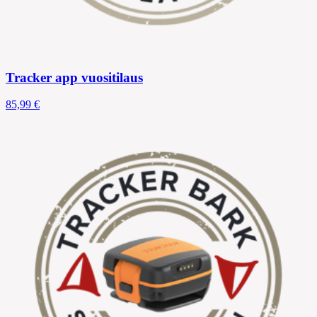
Tracker app vuositilaus
85,99 €