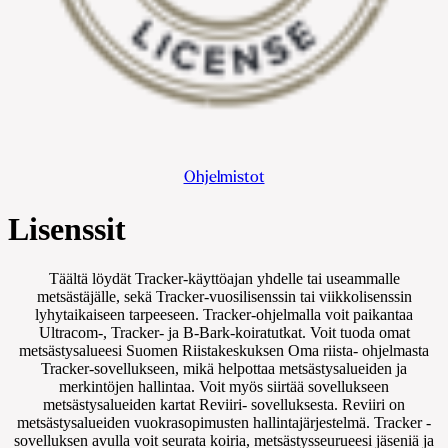
Ohjelmistot
Lisenssit
Täältä löydät Tracker-käyttöajan yhdelle tai useammalle
metsästäjälle, sekä Tracker-vuosilisenssin tai viikkolisenssin
lyhytaikaiseen tarpeeseen. Tracker-ohjelmalla voit paikantaa
Ultracom-, Tracker- ja B-Bark-koiratutkat. Voit tuoda omat
metsästysalueesi Suomen Riistakeskuksen Oma riista- ohjelmasta
Tracker-sovellukseen, mikä helpottaa metsästysalueiden ja
merkintöjen hallintaa. Voit myös siirtää sovellukseen
metsästysalueiden kartat Reviiri- sovelluksesta. Reviiri on
metsästysalueiden vuokrasopimusten hallintajärjestelmä. Tracker -
sovelluksen avulla voit seurata koiria, metsästysseurueesi jäseniä ja