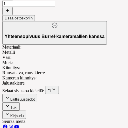
Lisää ostoskoriin
Yhteensopivuus Burrel-kameramallien kanssa
Materiaali
:
Metalli
Väri
:
Musta
Kiinnitys
:
Ruuvattava, ruuvikierre
Kameran kiinnitys
:
Jalustakierre
Selaat sivustoa kielellä:
FI
Laillisuustiedot
Tuki
Kirjaudu
Seuraa meitä