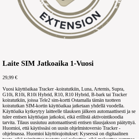
Laite SIM Jatkoaika 1-Vuosi
29,99 €
Vuosi käyttöaikaa Tracker -koiratutkiin, Luna, Artemis, Supra,
G10i, R10i, R10i Hybrid, R10, R10 Hybrid, B-bark tai Tracker
koiratutkiin, joissa Tele2 sim-kortti Ostamalla tämän tuotteen
koiratutkan SIM-kortin käyttöaikaa jatketaan yhdellä vuodella.
Käyttöaika kytkeytyy laitteelle tilauksen jälkeen automaattisesti ja se
tulee entisen käyttöajan jatkoksi, eikä erillistä aktivointikoodia
tarvita. Tilaus uusiutuu automaattisesti entisen tilausjakson päätyttyä.
Huomioi, että käytössäsi on uusin ohjelmistoversio Tracker -
ohjelmassa. Huomioi käyttörajoitukset: Kyseessä on digitaalinen