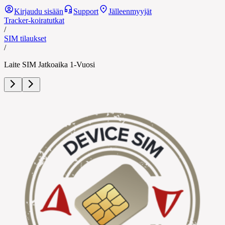
Kirjaudu sisään
Support
Jälleenmyyjät
Tracker-koiratutkat
/
SIM tilaukset
/
Laite SIM Jatkoaika 1-Vuosi